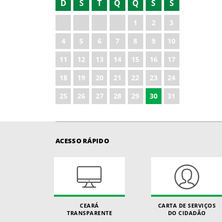
D
S
T
Q
Q
S
S
2025
1
2
3
4
5
6
7
8
9
10
11
12
13
14
15
16
17
18
19
20
21
22
23
24
25
26
27
28
29
30
31
ACESSO RÁPIDO
CEARÁ
CARTA DE SERVIÇOS
TRANSPARENTE
DO CIDADÃO